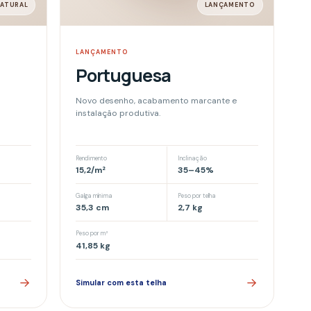
Peso por m²
41,85
kg
Simular com esta telha
das para proteger encontros, valorizar