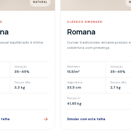
Peso por m²
41,85
kg
Simular com esta telha
completam
Peças desenvolvi