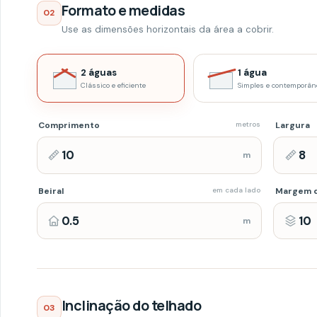
m
Beiral
em cada lado
Margem de perd
m
Inclinação do telhado
03
Ajuste conforme as condições e o projeto da obra.
35
%
Mínima recomendada
35
%
IDEAL
35
%