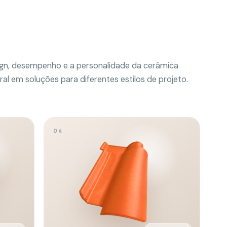
LANÇAMENTO
LANÇAMENTO
Portuguesa
Novo desenho, acabamento marcante e
instalação produtiva.
Rendimento
Inclinação
15,2
/m²
35
–
45
%
Galga mínima
Peso por telha
35,3
cm
2,7
kg