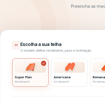
Escolha a sua telha
01
O modelo define rendimento, peso e inclinação.
Super Plan
Americana
Romana
11,6
telhas/m²
12,2
telhas/m²
15,5
telhas/m²
Formato e medidas
02
Use as dimensões horizontais da área a cobrir.
2 águas
1 água
Clássico e eficiente
Simples e contemporâneo
Comprimento
metros
Largura