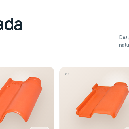
NATURAL
NATURAL
CLÁSSICO SIMONASSI
Romana
quilibrado e ótima
Curvas tradicionais, encaixe preciso e
cobertura com presença.
Inclinação
Rendimento
Inclinação
35
–
45
%
15,5
/m²
35
–
45
%
Peso por telha
Galga mínima
Peso por telha
3,3
kg
33,5
cm
2,7
kg