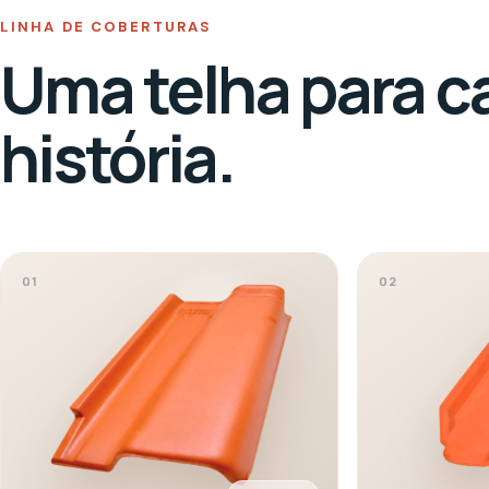
TERRACOTA
LINHA PREMIUM
ALTO RENDIMENTO
Super Plan
Americana
Mais cobertura com menos peças e
Encaixe preciso, visual e
acabamento marcante.
produtividade.
Rendimento
Inclinação
Rendimento
11,6
/m²
35
–
45
%
12,2
/m²
Galga mínima
Peso por telha
Galga mínima
41
cm
3,3
kg
38
cm