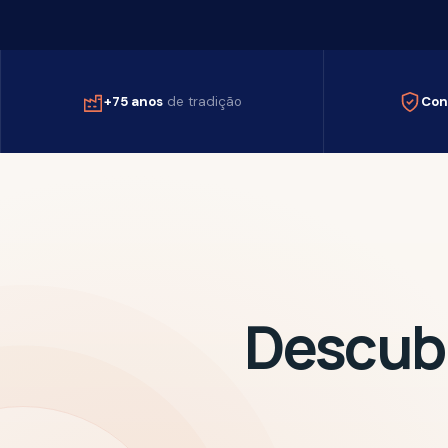
+75 anos
de tradição
Controle
d
Descubra 
Preencha as medidas