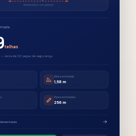
as de segurança.
Altura estimada
1,58
m
Ripas estimadas
256
m
mento
Salvar resultado
ação devem ser validadas por profissional habilitado e conforme o lote