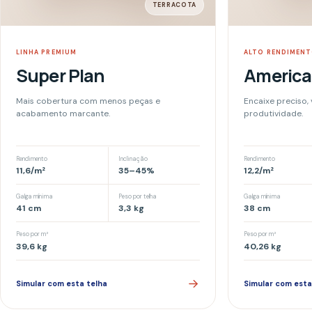
Peso por m²
Peso por m²
39,6
kg
40,26
kg
Simular com esta telha
Simular com esta telha
ACABAMENTOS SIMONASSI
Os detalhes que 