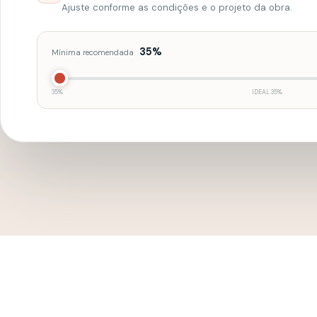
LINHA DE COBERTURAS
Uma telha para ca
história.
0
1
0
2