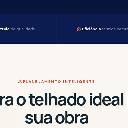
e qualidade
Eficiência
térmica natural
PLANEJAMENTO INTELIGENTE
o telhado ideal par
sua obra
 e receba um pré-dimensionamento completo em temp
real.