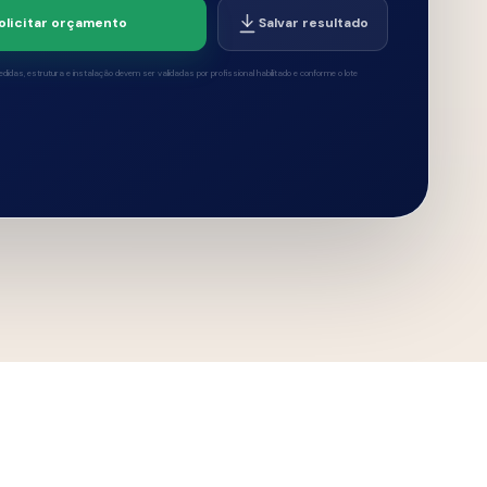
nho e a personalidade da cerâmica
ões para diferentes estilos de projeto.
0
4