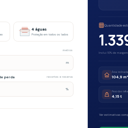
Inclui
10
% de margem — cerca de
122
peç
m
Área inclinada
104,9
m²
a
recortes e reserva
%
Peso das telhas
4,15
t
Ver estimativas complementares
Solicitar orça
Estimativa orientativa. Medidas, estrutura e instal
35
%
Selecionada
adquirido.
49
%