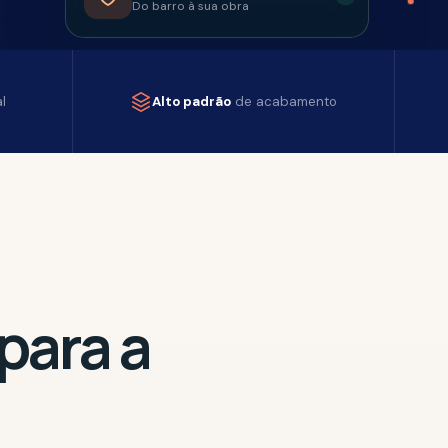
Alto padrão
de acabamento
a a
o