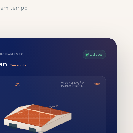
Atualizado
VISUALIZAÇÃO
35
%
PARAMÉTRICA
água 2
mensões em planta