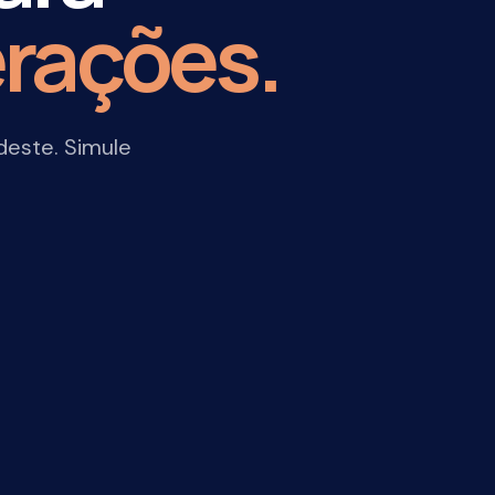
ações.
. Simule