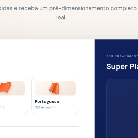
SEU PRÉ-DIMENSIONAMENTO
Super Plan
Terracota
Portuguesa
15,2
telhas/m²
água 1
di
Quantidade estimada
4 águas
1.339
Proteção em todos os lados
telhas
metros