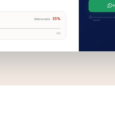
da
Design, desempe
natural em soluç
0
3