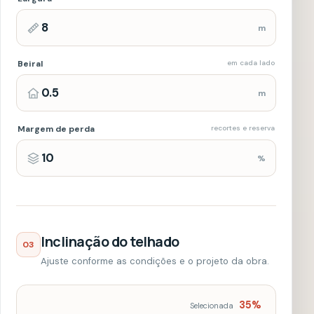
%
Inclinação do telhado
03
Ajuste conforme as condições e o projeto da obra.
35
%
Selecionada
35
%
IDEAL
35
%
49
%
SEU PRÉ-DIMENSIONAMENTO
Atualizado
Super Plan
Terracota
VISUALIZAÇÃO
35
%
PARAMÉTRICA