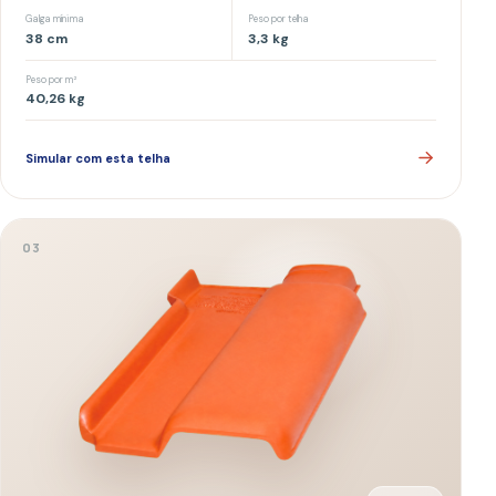
Romana
Curvas tradicionais, encaixe preciso e cobertura com presença.
Rendimento
Inclinação
15,5
/m²
35
–
45
%
Galga mínima
Peso por telha
33,5
cm
2,7
kg
Peso por m²
41,85
kg
Simular com esta telha
0
4