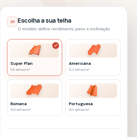
Super Plan
Americana
11,6
telhas/m²
12,2
telhas/m²
Romana
Portuguesa
15,5
telhas/m²
15,2
telhas/m²
Formato e medidas
02
Use as dimensões horizontais da área a cobrir.
2 águas
Clássico e eficiente