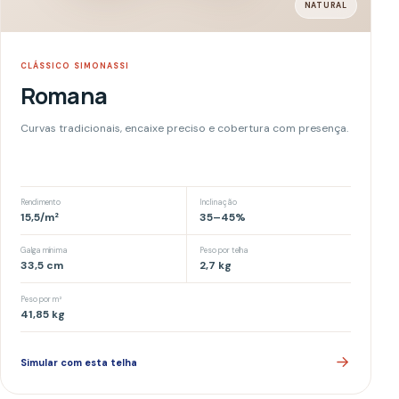
LANÇAMENTO
LANÇAMENTO
Portuguesa
Novo desenho, acabamento marcante e instalação produtiva.
Rendimento
Inclinação
15,2
/m²
35
–
45
%
Galga mínima
Peso por telha
35,3
cm
2,7
kg
Peso por m²
41,85
kg