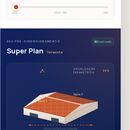
água 2
água 1
dimensões em planta
Quantidade estimada
1.339
telhas
Inclui
10
% de margem — cerca de
122
peças de segurança.
Área inclinada
Altura estimada
104,9
m²
1,58
m
Peso das telhas
Ripas estimadas
4,15
t
256
m