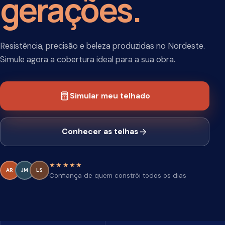
Resistência, precisão e beleza produzidas no Nordeste.
Simule agora a cobertura ideal para a sua obra.
Simular meu telhado
Conhecer as telhas
★★★★★
AR
JM
LS
Confiança de quem constrói todos os dias
+75 anos
de tradição
Controle
de qualidade