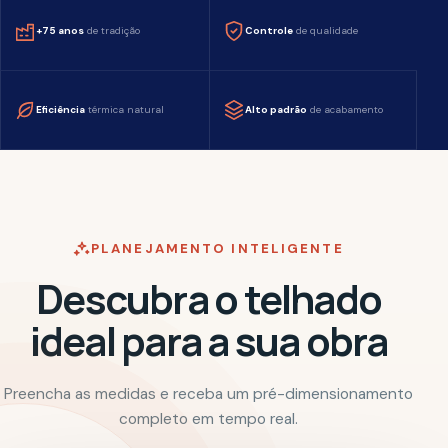
Eficiência
térmica natural
Alto padrão
de acabamento
PLANEJAMENTO INTELIGENTE
Descubra o telhado
ideal para a sua obra
Preencha as medidas e receba um pré-dimensionamento
completo em tempo real.
Escolha a sua telha
01
O modelo define rendimento, peso e inclinação.