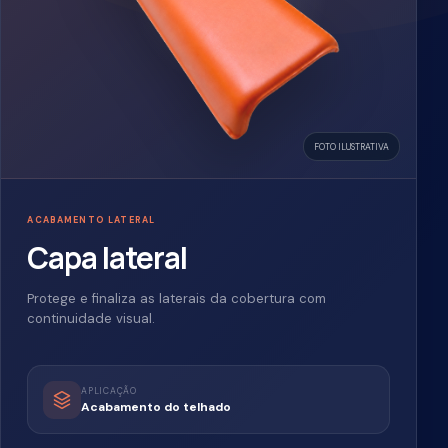
CUMEEIRAS E ESPIGÕES
Copeira
Peça cerâmica para o encontro superior das águas do
telhado.
RENDIMENTO
3 unid./m linear
Consultar este acabamento
0
3