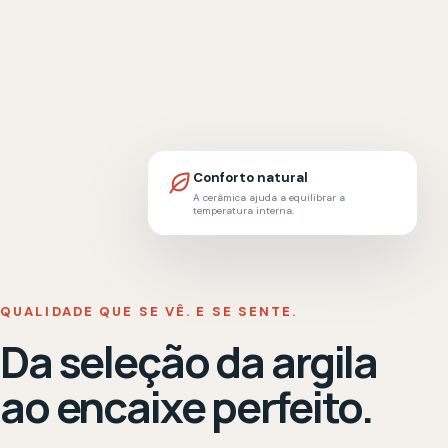
SIMONASSI NORDESTE
Tradição que não
parou no tempo.
Produzimos soluções cerâmicas para quem
acredita que construir bem é unir técnica,
cuidado e visão de futuro.
1949
BA
360°
início da história
produção no Nordeste
cuidado com a obra