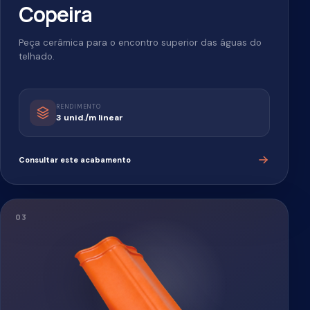
Consultar este acabamento
75+
ANOS
MOLDANDO
CONFIANÇA