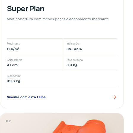
NATURAL
ALTO RENDIMENTO
Americana
Encaixe preciso, visual equilibrado e ótima produtividade.
Rendimento
Inclinação
12,2
/m²
35
–
45
%
Galga mínima
Peso por telha
38
cm
3,3
kg