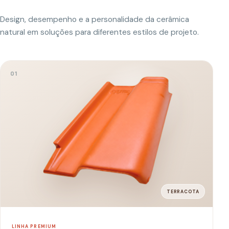
LINHA PREMIUM
Super Plan
Mais cobertura com menos peças e acabamento marcante.
Rendimento
Inclinação
11,6
/m²
35
–
45
%
Galga mínima
Peso por telha
41
cm
3,3
kg
Peso por m²
39,6
kg
Simular com esta telha
0
2