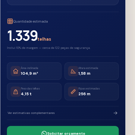
Ver estimativas complementares
Solicitar orçamento
Salvar resultado
Estimativa orientativa. Medidas, estrutura e instalação devem ser validadas por profissional
habilitado e conforme o lote adquirido.
LINHA DE COBERTURAS