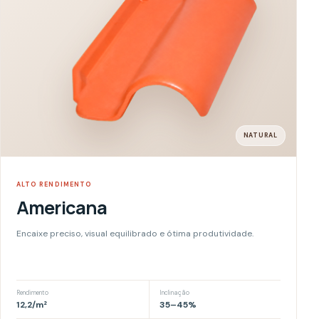
Peso por m²
40,26
kg
Simular com esta telha
0
3
NATURAL
CLÁSSICO SIMONASSI