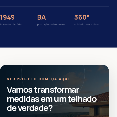
Alagoinhas, Bahia · Brasil
NAVEGUE
ATENDIMENTO
Produtos
(75) 3182-5000
Acabamentos
WhatsApp
Simulador
adm@simonassinordeste.com.br
Qualidade
A Simonassi
PRECISA DE AJUDA?
Nossa equipe ajuda você a escolher o melhor caminho
para sua cobertura.
Iniciar conversa
©
2026
Simonassi Nordeste. Todos os direitos reservados.
Construído para durar.