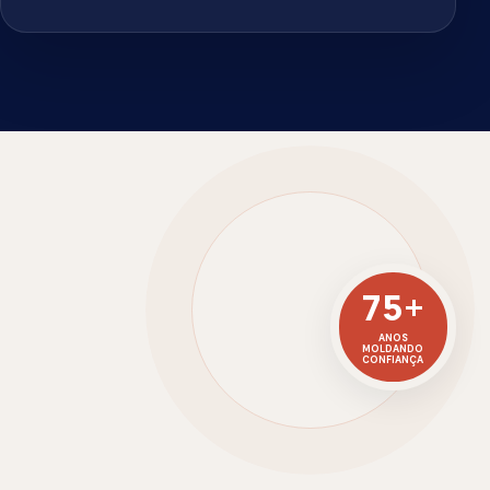
regularidade, resistência e acabamento superior
— atributos que simplificam a obra e valorizam o
projeto.
Controle em cada etapa
Processos monitorados para manter padrão dimensional e
desempenho consistente.
Encaixe que otimiza a obra
Geometria precisa para facilitar o alinhamento e a
produtividade da instalação.
Matéria-prima natural
A força e o conforto da cerâmica para coberturas duráveis e
cheias de identidade.
Conversar com um especialista