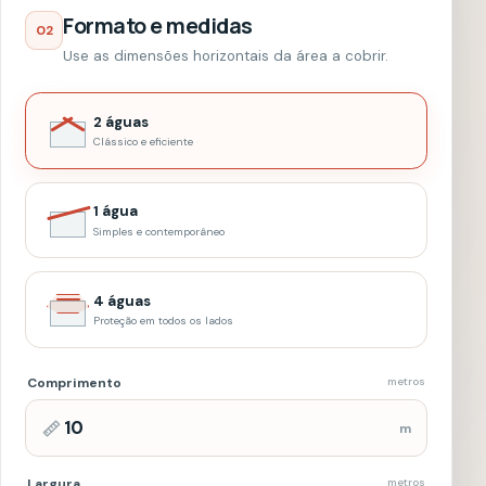
1 água
Simples e contemporâneo
4 águas
Proteção em todos os lados
Comprimento
metros
m
Largura
metros
m
Beiral
em cada lado
m
Margem de perda
recortes e reserva